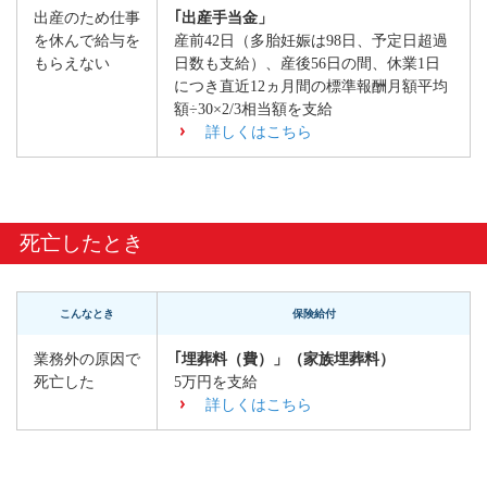
出産のため仕事
｢出産手当金」
を休んで給与を
産前42日（多胎妊娠は98日、予定日超過
もらえない
日数も支給）、産後56日の間、休業1日
につき
直近12ヵ月間の標準報酬月額平均
額÷30
×2/3相当額を支給
詳しくはこちら
死亡したとき
こんなとき
保険給付
業務外の原因で
｢埋葬料（費）」（家族埋葬料）
死亡した
5万円を支給
詳しくはこちら