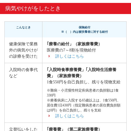
病気やけがをしたとき
こんなとき
保険給付
※（ ）内は被扶養者に対する給付
健康保険で業務
｢療養の給付」（家族療養費）
外の病気やけが
医療費の7～8割を現物給付
の診療を受けた
詳しくはこちら
入院時の食事代
｢入院時食事療養費」｢入院時生活療養
など
費」（家族療養費）
1食550円を自己負担し、残りを現物支給
※難病・小児慢性特定疾病患者の負担額は1食
330円
※療養病床に入院する65歳以上は、1食550円、
居住費1日430円（指定難病患者の居住費負担額
は0円）を自己負担し、残りを支給
詳しくはこちら
立替払いをした
｢療養費」（第二家族療養費）