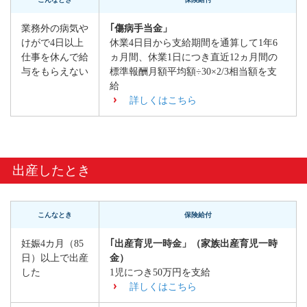
業務外の病気や
｢傷病手当金」
けがで4日以上
休業4日目から支給期間を通算して1年6
仕事を休んで給
ヵ月間、休業1日につき直近12ヵ月間の
与をもらえない
標準報酬月額平均額÷30×2/3相当額を支
給
詳しくはこちら
出産したとき
こんなとき
保険給付
妊娠4カ月（85
｢出産育児一時金」（家族出産育児一時
日）以上で出産
金）
した
1児につき50万円を支給
詳しくはこちら